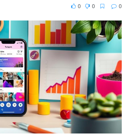
0
0
0