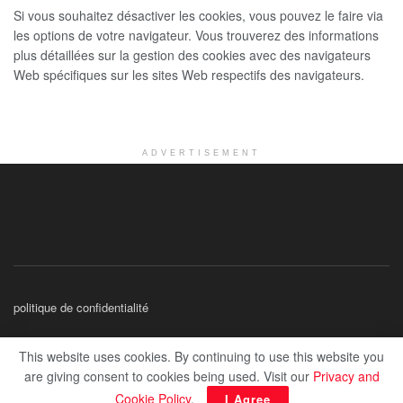
Si vous souhaitez désactiver les cookies, vous pouvez le faire via
les options de votre navigateur. Vous trouverez des informations
plus détaillées sur la gestion des cookies avec des navigateurs
Web spécifiques sur les sites Web respectifs des navigateurs.
ADVERTISEMENT
politique de confidentialité
© 2026 Tout Droit réservé à Canalmalek
This website uses cookies. By continuing to use this website you
are giving consent to cookies being used. Visit our
Privacy and
', enable_page_level_ads: true, vignettes: {google_ad_channel: '
'},
Cookie Policy
.
I Agree