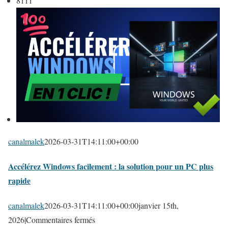
8111
canalmalek
2026-03-31T14:11:00+00:00
Accélérez Windows facilement : la solution pour un PC plus
rapide
canalmalek
2026-03-31T14:11:00+00:00
janvier 15th,
s
2026
|
Commentaires fermés