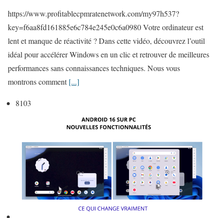
u
https://www.profitablecpmratenetwork.com/my97h537?
r
key=f6aa8fd161885e6c784e245e0c6a0980 Votre ordinateur est
A
lent et manque de réactivité ? Dans cette vidéo, découvrez l’outil
c
idéal pour accélérer Windows en un clic et retrouver de meilleures
c
performances sans connaissances techniques. Nous vous
é
montrons comment
[...]
l
é
8103
r
e
z
W
i
n
d
o