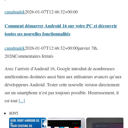
w
s
canalmalek
2026-01-07T12:46:32+00:00
f
Comment démarrer Android 16 sur votre PC et découvrir
a
toutes ses nouvelles fonctionnalités
c
i
canalmalek
2026-01-07T12:46:32+00:00
janvier 7th,
l
s
2026
|
Commentaires fermés
e
u
m
Avec l’arrivée d’Android 16, Google introduit de nombreuses
r
e
améliorations destinées aussi bien aux utilisateurs avancés qu’aux
C
n
développeurs Android. Tester cette nouvelle version directement
o
t
sur un smartphone n’est pas toujours possible. Heureusement, il
m
:
est tout
[...]
m
l
e
8095
a
n
s
t