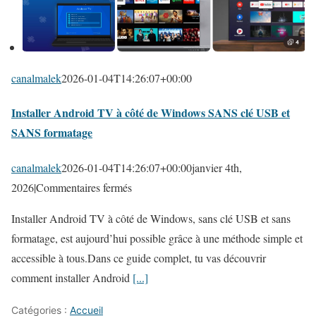
o
d
l
é
u
m
t
a
canalmalek
2026-01-04T14:26:07+00:00
i
r
o
Installer Android TV à côté de Windows SANS clé USB et
r
n
SANS formatage
e
p
r
o
canalmalek
2026-01-04T14:26:07+00:00
janvier 4th,
A
u
s
2026
|
Commentaires fermés
n
r
u
d
Installer Android TV à côté de Windows, sans clé USB et sans
u
r
r
formatage, est aujourd’hui possible grâce à une méthode simple et
n
I
o
accessible à tous.Dans ce guide complet, tu vas découvrir
P
n
i
comment installer Android
[...]
C
s
d
p
t
Catégories :
Accueil
1