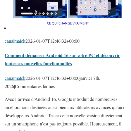
n
d
o
w
s
canalmalek
2026-01-07T12:46:32+00:00
f
Comment démarrer Android 16 sur votre PC et découvrir
a
toutes ses nouvelles fonctionnalités
c
i
canalmalek
2026-01-07T12:46:32+00:00
janvier 7th,
l
s
2026
|
Commentaires fermés
e
u
m
Avec l’arrivée d’Android 16, Google introduit de nombreuses
r
e
améliorations destinées aussi bien aux utilisateurs avancés qu’aux
C
n
développeurs Android. Tester cette nouvelle version directement
o
t
sur un smartphone n’est pas toujours possible. Heureusement, il
m
: