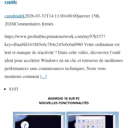
rapide
canalmalek
2026-03-31T14:11:00+00:00
janvier 15th,
s
2026
|
Commentaires fermés
u
https://www.profitablecpmratenetwork.com/my97h537?
r
key=f6aa8fd161885e6c784e245e0c6a0980 Votre ordinateur est
A
lent et manque de réactivité ? Dans cette vidéo, découvrez l’outil
c
idéal pour accélérer Windows en un clic et retrouver de meilleures
c
performances sans connaissances techniques. Nous vous
é
montrons comment
[...]
l
é
8103
r
e
z
W
i