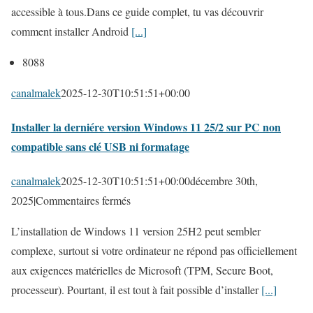
o
accessible à tous.Dans ce guide complet, tu vas découvrir
P
n
i
comment installer Android
[...]
C
s
d
p
t
8088
1
l
a
6
canalmalek
2025-12-30T10:51:51+00:00
u
l
s
s
l
Installer la derniére version Windows 11 25/2 sur PC non
u
r
e
compatible sans clé USB ni formatage
r
a
r
v
p
A
canalmalek
2025-12-30T10:51:51+00:00
décembre 30th,
o
i
n
s
2025
|
Commentaires fermés
t
d
d
u
r
L’installation de Windows 11 version 25H2 peut sembler
e
r
r
e
complexe, surtout si votre ordinateur ne répond pas officiellement
o
I
P
aux exigences matérielles de Microsoft (TPM, Secure Boot,
i
n
C
processeur). Pourtant, il est tout à fait possible d’installer
[...]
d
s
e
T