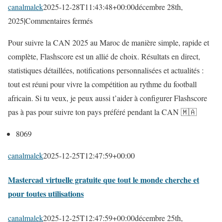
v
s
canalmalek
2025-12-28T11:43:48+00:00
décembre 28th,
A
e
s
e
2025
|
Commentaires fermés
N
r
u
s
S
Pour suivre la CAN 2025 au Maroc de manière simple, rapide et
s
r
n
c
complète, Flashscore est un allié de choix. Résultats en direct,
i
C
o
l
statistiques détaillées, notifications personnalisées et actualités :
o
o
u
é
tout est réuni pour vivre la compétition au rythme du football
n
m
v
U
africain. Si tu veux, je peux aussi t’aider à configurer Flashscore
W
m
e
S
pas à pas pour suivre ton pays préféré pendant la CAN 🇲🇦
i
e
l
B
n
n
l
8069
e
d
t
e
t
canalmalek
2025-12-25T12:47:59+00:00
o
s
s
S
w
u
f
Mastercad virtuelle gratuite que tout le monde cherche et
A
s
i
o
pour toutes utilisations
N
1
v
n
S
1
r
c
canalmalek
2025-12-25T12:47:59+00:00
décembre 25th,
f