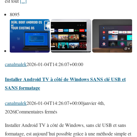
est tout
[...]
m
l
e
8095
a
n
s
t
o
d
l
é
u
m
t
a
canalmalek
2026-01-04T14:26:07+00:00
i
r
o
Installer Android TV à côté de Windows SANS clé USB et
r
n
SANS formatage
e
p
r
o
canalmalek
2026-01-04T14:26:07+00:00
janvier 4th,
A
u
s
2026
|
Commentaires fermés
n
r
u
d
Installer Android TV à côté de Windows, sans clé USB et sans
u
r
r
formatage, est aujourd’hui possible grâce à une méthode simple et
n
I